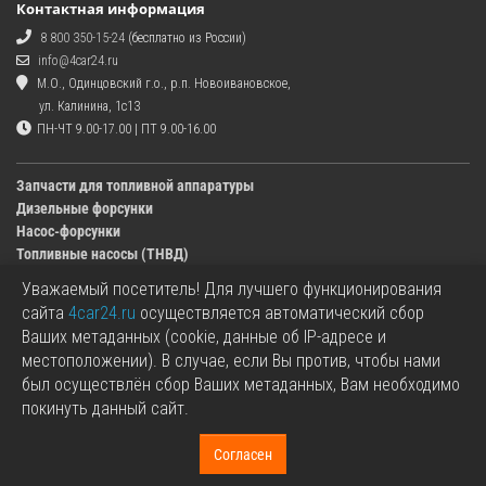
Контактная информация
8 800 350-15-24
(бесплатно из России)
info@4car24.ru
М.О., Одинцовский г.о., р.п. Новоивановское,
ул. Калинина, 1с13
ПН-ЧТ 9.00-17.00 | ПТ 9.00-16.00
Запчасти для топливной аппаратуры
Дизельные форсунки
Насос-форсунки
Топливные насосы (ТНВД)
Уважаемый посетитель! Для лучшего функционирования
Изображения деталей, представленных в каталоге на сайте, могут отличаться от
сайта
4car24.ru
осуществляется автоматический сбор
оригиналов.
Ваших метаданных (cookie, данные об IP-адресе и
Информация о цене запчасти, указанная в каталоге на сайте, может отличаться от
местоположении). В случае, если Вы против, чтобы нами
фактической к моменту оформления заказа.
был осуществлён сбор Ваших метаданных, Вам необходимо
Все используемые товарные знаки являются собственностью их владельцев.
покинуть данный сайт.
Названия марок, бренды и логотипы используются исключительно в
информационных целях.
+7 499 350-15-24
Согласен
«4car24.ru - топливная аппаратура» © 2017 - 2026