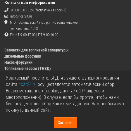
Контактная информация
8 800 350-15-24
(бесплатно из России)
info@4car24.ru
М.О., Одинцовский г.о., р.п. Новоивановское,
ул. Калинина, 1с13
ПН-ЧТ 9.00-17.00 | ПТ 9.00-16.00
Запчасти для топливной аппаратуры
Дизельные форсунки
Насос-форсунки
Топливные насосы (ТНВД)
Уважаемый посетитель! Для лучшего функционирования
Изображения деталей, представленных в каталоге на сайте, могут отличаться от
сайта
4car24.ru
осуществляется автоматический сбор
оригиналов.
Ваших метаданных (cookie, данные об IP-адресе и
Информация о цене запчасти, указанная в каталоге на сайте, может отличаться от
местоположении). В случае, если Вы против, чтобы нами
фактической к моменту оформления заказа.
был осуществлён сбор Ваших метаданных, Вам необходимо
Все используемые товарные знаки являются собственностью их владельцев.
покинуть данный сайт.
Названия марок, бренды и логотипы используются исключительно в
информационных целях.
+7 499 350-15-24
Согласен
«4car24.ru - топливная аппаратура» © 2017 - 2026