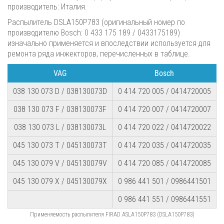
производитель: Италия.
Распылитель DSLA150P783 (оригинальный номер по
производителю Bosch: 0 433 175 189 / 0433175189)
изначально применяется и впоследствии используется для
ремонта ряда инжекторов, перечисленных в таблице.
VAG
Bosch
038 130 073 D / 038130073D
0 414 720 005 / 0414720005
038 130 073 F / 038130073F
0 414 720 007 / 0414720007
038 130 073 L / 038130073L
0 414 720 022 / 0414720022
045 130 073 T / 045130073T
0 414 720 035 / 0414720035
045 130 079 V / 045130079V
0 414 720 085 / 0414720085
045 130 079 X / 045130079X
0 986 441 501 / 0986441501
0 986 441 551 / 0986441551
Применяемость распылителя FIRAD ASLA150P783 (DSLA150P783)