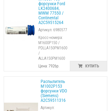
форсунки Ford
LK2400684,
MWM 77550 /
Сontinental
A2C59515264
Артикул: 6980577
Кросс-номера:
M1600P150 /
PDLLA150PM1600
/
ALLA150PM1600
Цена: 7926р.
КУПИТЬ
Распылитель
M1002P153
форсунки VDO
(Siemens)
A2C59511316
Артикул: