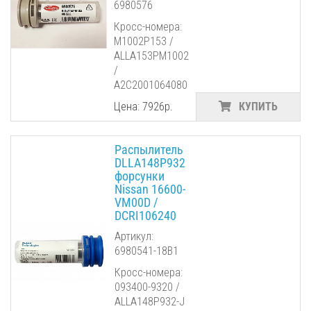
6980576
Кросс-номера:
M1002P153 /
ALLA153PM1002
/
A2C2001064080
Цена: 7926р.
КУПИТЬ
Распылитель
DLLA148P932
форсунки
Nissan 16600-
VM00D /
DCRI106240
Артикул:
6980541-18B1
Кросс-номера:
093400-9320 /
ALLA148P932-J