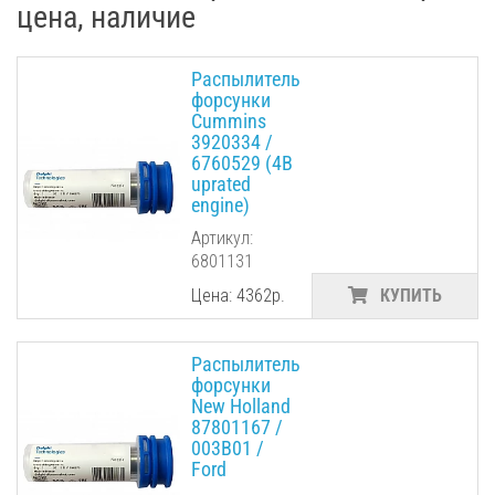
цена, наличие
Распылитель
форсунки
Cummins
3920334 /
6760529 (4B
uprated
engine)
Артикул:
6801131
Цена: 4362р.
КУПИТЬ
Распылитель
форсунки
New Holland
87801167 /
003B01 /
Ford