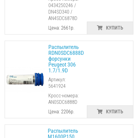
0434250246 /
DN4SD340 /
AN4SDC6878D
Цена: 2661р.
КУПИТЬ
Распылитель
RDN0SDC6888D
форсунки
Peugeot 306
1.7/1.9D
Артикул:
5641924
Кросс-номера:
AN0SDC6888D
Цена: 2206р.
КУПИТЬ
Распылитель
M1600P150