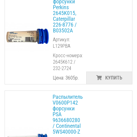
форсунки
Perkins
2645K015,
Caterpillar
226-8776 /
B03502A
Артикул:
L129PBA
Кросс-номера:
2645K612 /
232-2724
Цена: 3605р.
КУПИТЬ
Распылитель
V0600P142
форсунки
PSA
9636680280
/ Continental
5WS40000-Z