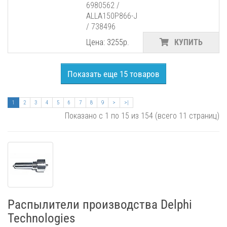
6980562 /
ALLA150P866-J
/ 738496
Цена: 3255р.
КУПИТЬ
Показать еще 15 товаров
1
2
3
4
5
6
7
8
9
>
>|
Показано с 1 по 15 из 154 (всего 11 страниц)
Распылители производства Delphi
Technologies