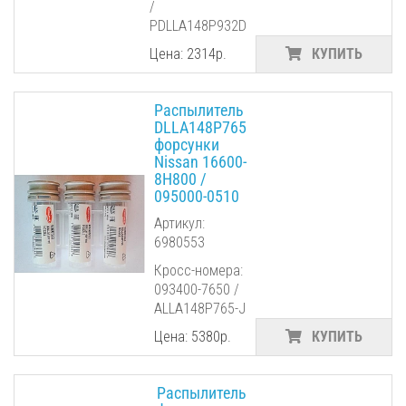
/
PDLLA148P932D
Цена: 2314р.
КУПИТЬ
Распылитель
DLLA148P765
форсунки
Nissan 16600-
8H800 /
095000-0510
Артикул:
6980553
Кросс-номера:
093400-7650 /
ALLA148P765-J
Цена: 5380р.
КУПИТЬ
Распылитель