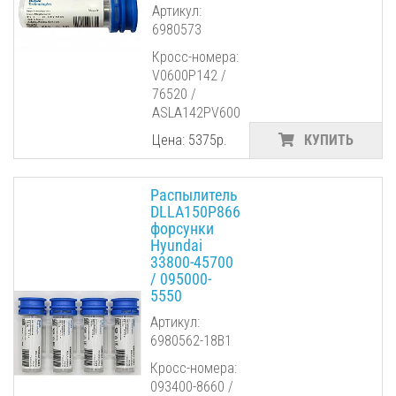
Артикул:
6980573
Кросс-номера:
V0600P142 /
76520 /
ASLA142PV600
Цена: 5375р.
КУПИТЬ
Распылитель
DLLA150P866
форсунки
Hyundai
33800-45700
/ 095000-
5550
Артикул:
6980562-18B1
Кросс-номера:
093400-8660 /