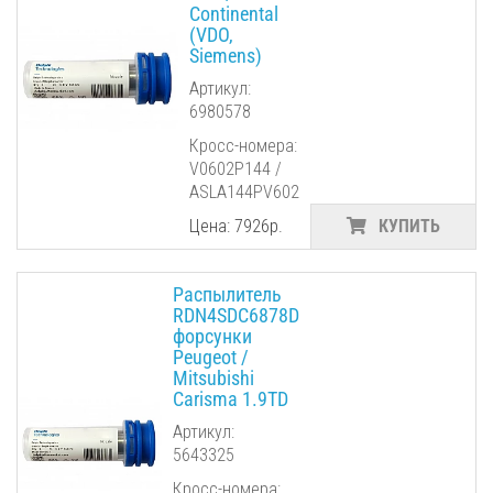
Continental
(VDO,
Siemens)
Артикул:
6980578
Кросс-номера:
V0602P144 /
ASLA144PV602
Цена: 7926р.
КУПИТЬ
Распылитель
RDN4SDC6878D
форсунки
Peugeot /
Mitsubishi
Carisma 1.9TD
Артикул:
5643325
Кросс-номера: