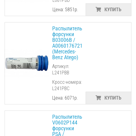
L081PBD
Цена: 5851р.
КУПИТЬ
Распылитель
форсунки
B03006B /
A0060176721
(Mercedes-
Benz Atego)
Артикул:
L241PBB
Кросс-номера:
L241PBC
Цена: 6071р.
КУПИТЬ
Распылитель
V0602P144
форсунки
PSA /