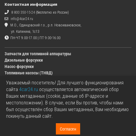
Контактная информация
8 800 350-15-24
(бесплатно из России)
info@4car24.ru
М.О., Одинцовский г.о., р.п. Новоивановское,
ул. Калинина, 1с13
ПН-ЧТ 9.00-17.00 | ПТ 9.00-16.00
Запчасти для топливной аппаратуры
Дизельные форсунки
Насос-форсунки
Топливные насосы (ТНВД)
Уважаемый посетитель! Для лучшего функционирования
Изображения деталей, представленных в каталоге на сайте, могут отличаться от
сайта
4car24.ru
осуществляется автоматический сбор
оригиналов.
Ваших метаданных (cookie, данные об IP-адресе и
Информация о цене запчасти, указанная в каталоге на сайте, может отличаться от
местоположении). В случае, если Вы против, чтобы нами
фактической к моменту оформления заказа.
был осуществлён сбор Ваших метаданных, Вам необходимо
Все используемые товарные знаки являются собственностью их владельцев.
покинуть данный сайт.
Названия марок, бренды и логотипы используются исключительно в
информационных целях.
+7 499 350-15-24
Согласен
«4car24.ru - топливная аппаратура» © 2017 - 2026