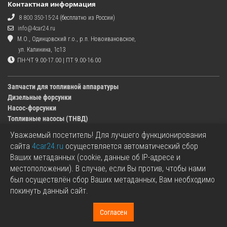
Контактная информация
8 800 350-15-24
(бесплатно из России)
info@4car24.ru
М.О., Одинцовский г.о., р.п. Новоивановское,
ул. Калинина, 1с13
ПН-ЧТ 9.00-17.00 | ПТ 9.00-16.00
Запчасти для топливной аппаратуры
Дизельные форсунки
Насос-форсунки
Топливные насосы (ТНВД)
Уважаемый посетитель! Для лучшего функционирования
Изображения деталей, представленных в каталоге на сайте, могут отличаться от
сайта
4car24.ru
осуществляется автоматический сбор
оригиналов.
Ваших метаданных (cookie, данные об IP-адресе и
Информация о цене запчасти, указанная в каталоге на сайте, может отличаться от
местоположении). В случае, если Вы против, чтобы нами
фактической к моменту оформления заказа.
был осуществлён сбор Ваших метаданных, Вам необходимо
Все используемые товарные знаки являются собственностью их владельцев.
покинуть данный сайт.
Названия марок, бренды и логотипы используются исключительно в
информационных целях.
+7 499 350-15-24
Согласен
«4car24.ru - топливная аппаратура» © 2017 - 2026