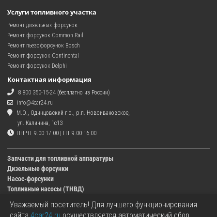
Услуги топливного участка
Ремонт дизельных форсунок
Ремонт форсунок Common Rail
Ремонт пьезофорсунок Bosch
Ремонт форсунок Continental
Ремонт форсунок Delphi
Контактная информация
8 800 350-15-24
(бесплатно из России)
info@4car24.ru
М.О., Одинцовский г.о., р.п. Новоивановское,
ул. Калинина, 1с13
ПН-ЧТ 9.00-17.00 | ПТ 9.00-16.00
Запчасти для топливной аппаратуры
Дизельные форсунки
Насос-форсунки
Топливные насосы (ТНВД)
Уважаемый посетитель! Для лучшего функционирования
Изображения деталей, представленных в каталоге на сайте, могут отличаться от
сайта
4car24.ru
осуществляется автоматический сбор