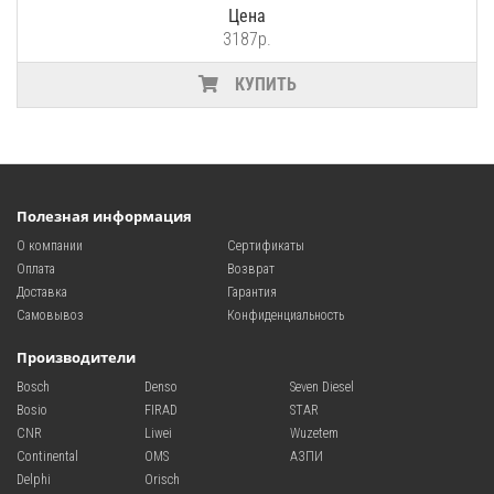
Цена
3187р.
КУПИТЬ
Полезная информация
О компании
Сертификаты
Оплата
Возврат
Доставка
Гарантия
Самовывоз
Конфиденциальность
Производители
Bosch
Denso
Seven Diesel
Bosio
FIRAD
STAR
CNR
Liwei
Wuzetem
Continental
OMS
АЗПИ
Delphi
Orisch