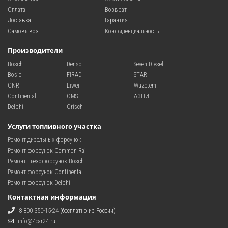
Оплата
Возврат
Доставка
Гарантия
Самовывоз
Конфиденциальность
Производители
Bosch
Denso
Seven Diesel
Bosio
FIRAD
STAR
CNR
Liwei
Wuzetem
Continental
OMS
АЗПИ
Delphi
Orisch
Услуги топливного участка
Ремонт дизельных форсунок
Ремонт форсунок Common Rail
Ремонт пьезофорсунок Bosch
Ремонт форсунок Continental
Ремонт форсунок Delphi
Контактная информация
8 800 350-15-24
(бесплатно из России)
info@4car24.ru