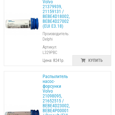
Volvo
21379939,
21159131 /
BEBE4D18002,
BEBE4D27002
(EUI E3.18)
Производитель:
Delphi
Артикул:
L329PBC
Цена: 8241р.
КУПИТЬ
Распылитель
насос-
форсунки
Volvo
21098095,
21652515 /
BEBE4D23002,
BEBE4P00001