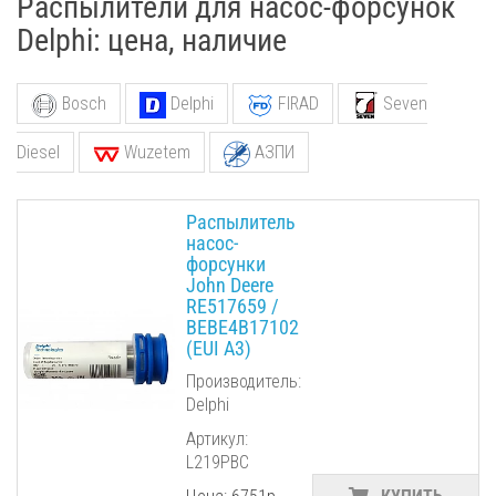
Распылители для насос-форсунок
Delphi: цена, наличие
Bosch
Delphi
FIRAD
Seven
Diesel
Wuzetem
АЗПИ
Распылитель
насос-
форсунки
John Deere
RE517659 /
BEBE4B17102
(EUI A3)
Производитель:
Delphi
Артикул:
L219PBC