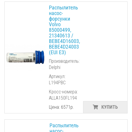
Распылитель
насос-
форсунки
Volvo
85000499,
21340613 /
BEBE4D16003,
BEBE4D24003
(EUI E3)
Производитель:
Delphi
Артикул:
L194PBC
Кросс-номера:
ALLA150FL194
Цена: 6571р.
КУПИТЬ
Распылитель
насос-