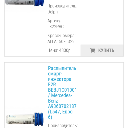
Производитель:
Delphi
Артикул:
L322PBC
Кросс-номера:
ALLA150FL322
Цена: 4830р.
КУПИТЬ
Распылитель
смарт-
инжектора
F2R
BEBJ1C01001
/ Mercedes-
Benz
A9360702187
(L547, Евро
6)
Производитель: