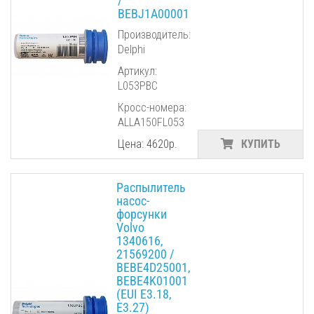
/
BEBJ1A00001
Производитель:
Delphi
Артикул:
L053PBC
Кросс-номера:
ALLA150FL053
Цена: 4620р.
КУПИТЬ
Распылитель
насос-
форсунки
Volvo
1340616,
21569200 /
BEBE4D25001,
BEBE4K01001
(EUI E3.18,
E3.27)