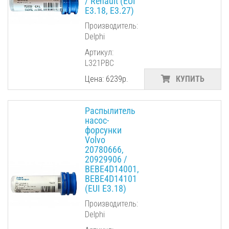
/ Renault (EUI
E3.18, E3.27)
Производитель:
Delphi
Артикул:
L321PBC
Цена: 6239р.
КУПИТЬ
Распылитель
насос-
форсунки
Volvo
20780666,
20929906 /
BEBE4D14001,
BEBE4D14101
(EUI E3.18)
Производитель:
Delphi