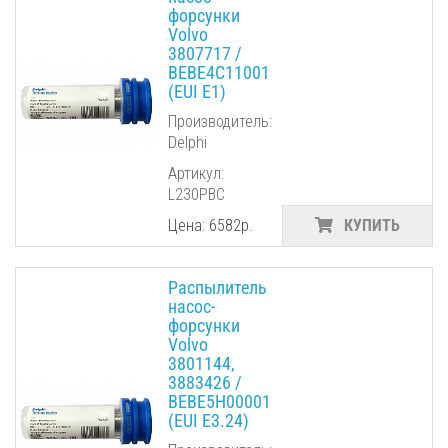
форсунки
Volvo
3807717 /
BEBE4C11001
(EUI E1)
Производитель:
Delphi
Артикул:
L230PBC
Цена: 6582р.
КУПИТЬ
Распылитель
насос-
форсунки
Volvo
3801144,
3883426 /
BEBE5H00001
(EUI E3.24)