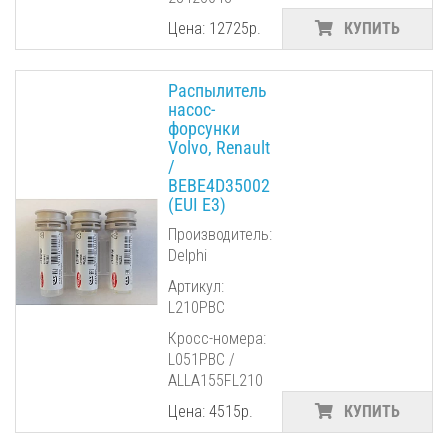
Цена: 12725р.
КУПИТЬ
Распылитель
насос-
форсунки
Volvo, Renault
/
BEBE4D35002
(EUI E3)
Производитель:
Delphi
Артикул:
L210PBC
Кросс-номера:
L051PBC /
ALLA155FL210
Цена: 4515р.
КУПИТЬ