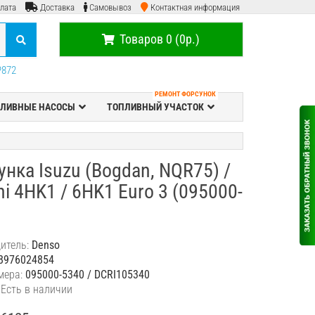
лата
Доставка
Самовывоз
Контактная информация
Товаров 0 (0р.)
P872
РЕМОНТ ФОРСУНОК
ЛИВНЫЕ НАСОСЫ
ТОПЛИВНЫЙ УЧАСТОК
нка Isuzu (Bogdan, NQR75) /
hi 4HK1 / 6HK1 Euro 3 (095000-
)
итель:
Denso
8976024854
мера:
095000-5340 / DCRI105340
 Есть в наличии