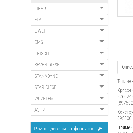
FIRAD
FLAG
LIWEI
OMS
ORISCH
SEVEN DIESEL
Опис
STANADYNE
Топливн
STAR DIESEL
Кросс-н
9760248
WUZETEM
(897602
АЗПИ
Констру
095000-
Примен
Ремонт дизельных форсунок