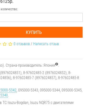
36125р.
 количество:
КУПИТЬ
0 отзывов
/
Написать отзыв
so). Страна-производитель: Япония
.
(8976024851), 8-97602485-2 (8976024852), 8-
24856), 8-97602485-7 (8976024857), 8-97602485-8
5000-5342
, 095000-5343, 095000-5344, 095000-5345,
05340
.
в ТС Isuzu-Bogdan, Isuzu NQR75 с двигателями