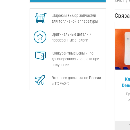
4HK1 / 
Связа
Широкий выбор запчастей
для топливной аппаратуры
Оригинальные детали и
проверенные аналоги
Конкурентные цены и, по
договоренности, оплата при
получении
Экспресс-доставка по России
Кл
и ТС ЕАЭС
Den
095
Пр
А