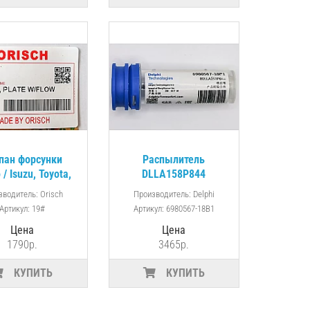
пан форсунки
Распылитель
/ Isuzu, Toyota,
DLLA158P844
subishi, Opel
форсунки Isuzu 8-
зводитель: Orisch
Производитель: Delphi
97602485-# / 095000-
Артикул: 19#
Артикул: 6980567-18B1
5340
Цена
Цена
1790р.
3465р.
КУПИТЬ
КУПИТЬ