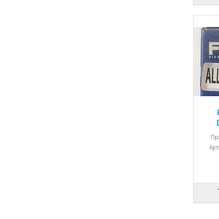
фо
Пр
9760
Арт