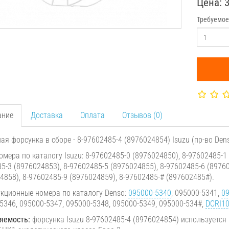
Цена: 
Требуемое
ание
Доставка
Оплата
Отзывов (0)
ая форсунка в сборе - 8-97602485-4 (8976024854) Isuzu (пр-во Den
омера по каталогу Isuzu: 8-97602485-0 (8976024850), 8-97602485-1 
5-3 (8976024853), 8-97602485-5 (8976024855), 8-97602485-6 (89760
4858), 8-97602485-9 (8976024859), 8-97602485-# (897602485#).
кционные номера по каталогу Denso:
095000-5340
, 095000-5341,
09
5346, 095000-5347, 095000-5348, 095000-5349, 095000-534#,
DCRI1
яемость:
форсунка Isuzu 8-97602485-4 (8976024854) используется 