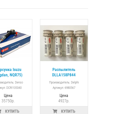
рсунка Isuzu
Распылитель
gdan, NQR75)
DLLA158P844
6HK1 Euro 3 (8-
форсунки Isuzu 8-
зводитель: Denso
Производитель: Delphi
7602485-4 /
97602485-# / 095000-
икул: DCRI105340
Артикул: 6980567
709500-534)
5340
Цена
Цена
35750р.
4927р.
КУПИТЬ
КУПИТЬ