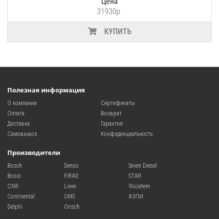
Цена
31930р.
КУПИТЬ
Полезная информация
О компании
Сертификаты
Оплата
Возврат
Доставка
Гарантия
Самовывоз
Конфиденциальность
Производители
Bosch
Denso
Seven Diesel
Bosio
FIRAD
STAR
CNR
Liwei
Wuzetem
Continental
OMS
АЗПИ
Delphi
Orisch