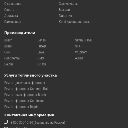
О компании
Сертификаты
Оплата
Возврат
Доставка
Гарантия
Самовывоз
Конфиденциальность
Производители
Bosch
Denso
Seven Diesel
Bosio
FIRAD
STAR
CNR
Liwei
Wuzetem
Continental
OMS
АЗПИ
Delphi
Orisch
Услуги топливного участка
Ремонт дизельных форсунок
Ремонт форсунок Common Rail
Ремонт пьезофорсунок Bosch
Ремонт форсунок Continental
Ремонт форсунок Delphi
Контактная информация
8 800 350-15-24
(бесплатно из России)