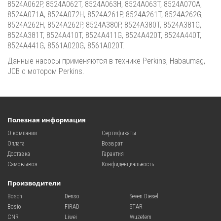
8524A062P, 8524A062T, 8524A063H, 8524A063T, 8524A070A,
8524A071A, 8524A072H, 8524A261P, 8524A261T, 8524A262G,
8524A262H, 8524A262P, 8524A380P, 8524A380T, 8524A381G,
8524A381T, 8524A410T, 8524A411G, 8524A420T, 8524A440T,
8524A441G, 8561A020G, 8561A020T.
Данные насосы применяются в технике Perkins, Habaumag,
JCB с мотором Perkins.
Полезная информация
О компании
Сертификаты
Оплата
Возврат
Доставка
Гарантия
Самовывоз
Конфиденциальность
Производители
Bosch
Denso
Seven Diesel
Bosio
FIRAD
STAR
CNR
Liwei
Wuzetem