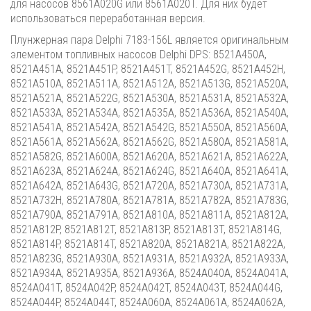
для насосов 8561A020G или 8561A020T. Для них будет
использоваться переработанная версия.
Плунжерная пара Delphi 7183-156L является оригинальным
элементом топливных насосов Delphi DPS: 8521A450A,
8521A451A, 8521A451P, 8521A451T, 8521A452G, 8521A452H,
8521A510A, 8521A511A, 8521A512A, 8521A513G, 8521A520A,
8521A521A, 8521A522G, 8521A530A, 8521A531A, 8521A532A,
8521A533A, 8521A534A, 8521A535A, 8521A536A, 8521A540A,
8521A541A, 8521A542A, 8521A542G, 8521A550A, 8521A560A,
8521A561A, 8521A562A, 8521A562G, 8521A580A, 8521A581A,
8521A582G, 8521A600A, 8521A620A, 8521A621A, 8521A622A,
8521A623A, 8521A624A, 8521A624G, 8521A640A, 8521A641A,
8521A642A, 8521A643G, 8521A720A, 8521A730A, 8521A731A,
8521A732H, 8521A780A, 8521A781A, 8521A782A, 8521A783G,
8521A790A, 8521A791A, 8521A810A, 8521A811A, 8521A812A,
8521A812P, 8521A812T, 8521A813P, 8521A813T, 8521A814G,
8521A814P, 8521A814T, 8521A820A, 8521A821A, 8521A822A,
8521A823G, 8521A930A, 8521A931A, 8521A932A, 8521A933A,
8521A934A, 8521A935A, 8521A936A, 8524A040A, 8524A041A,
8524A041T, 8524A042P, 8524A042T, 8524A043T, 8524A044G,
8524A044P, 8524A044T, 8524A060A, 8524A061A, 8524A062A,