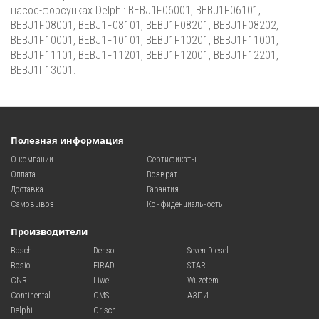
насос-форсунках Delphi: BEBJ1F06001, BEBJ1F06101,
BEBJ1F08001, BEBJ1F08101, BEBJ1F08201, BEBJ1F08202,
BEBJ1F10001, BEBJ1F10101, BEBJ1F10201, BEBJ1F11001,
BEBJ1F11101, BEBJ1F11201, BEBJ1F12001, BEBJ1F12201,
BEBJ1F13001.
Полезная информация
О компании
Сертификаты
Оплата
Возврат
Доставка
Гарантия
Самовывоз
Конфиденциальность
Производители
Bosch
Denso
Seven Diesel
Bosio
FIRAD
STAR
CNR
Liwei
Wuzetem
Continental
OMS
АЗПИ
Delphi
Orisch