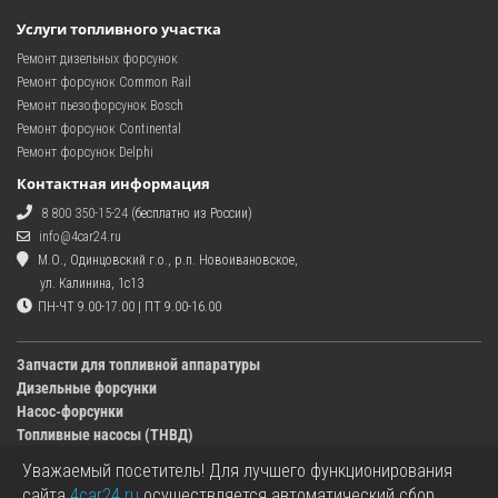
Услуги топливного участка
Ремонт дизельных форсунок
Ремонт форсунок Common Rail
Ремонт пьезофорсунок Bosch
Ремонт форсунок Continental
Ремонт форсунок Delphi
Контактная информация
8 800 350-15-24
(бесплатно из России)
info@4car24.ru
М.О., Одинцовский г.о., р.п. Новоивановское,
ул. Калинина, 1с13
ПН-ЧТ 9.00-17.00 | ПТ 9.00-16.00
Запчасти для топливной аппаратуры
Дизельные форсунки
Насос-форсунки
Топливные насосы (ТНВД)
Уважаемый посетитель! Для лучшего функционирования
Изображения деталей, представленных в каталоге на сайте, могут отличаться от
сайта
4car24.ru
осуществляется автоматический сбор