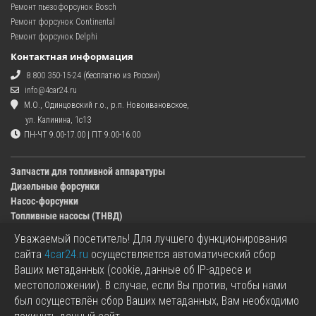
Ремонт пьезофорсунок Bosch
Ремонт форсунок Continental
Ремонт форсунок Delphi
Контактная информация
8 800 350-15-24
(бесплатно из России)
info@4car24.ru
М.О., Одинцовский г.о., р.п. Новоивановское,
ул. Калинина, 1с13
ПН-ЧТ 9.00-17.00 | ПТ 9.00-16.00
Запчасти для топливной аппаратуры
Дизельные форсунки
Насос-форсунки
Топливные насосы (ТНВД)
Уважаемый посетитель! Для лучшего функционирования
Изображения деталей, представленных в каталоге на сайте, могут отличаться от
сайта
4car24.ru
осуществляется автоматический сбор
оригиналов.
Ваших метаданных (cookie, данные об IP-адресе и
Информация о цене запчасти, указанная в каталоге на сайте, может отличаться от
местоположении). В случае, если Вы против, чтобы нами
фактической к моменту оформления заказа.
был осуществлён сбор Ваших метаданных, Вам необходимо
Все используемые товарные знаки являются собственностью их владельцев.