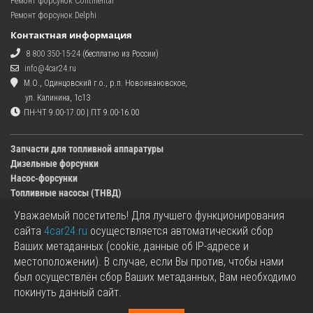
Ремонт форсунок Continental
Ремонт форсунок Delphi
Контактная информация
8 800 350-15-24
(бесплатно из России)
info@4car24.ru
М.О., Одинцовский г.о., р.п. Новоивановское,
ул. Калинина, 1с13
ПН-ЧТ 9.00-17.00 | ПТ 9.00-16.00
Запчасти для топливной аппаратуры
Дизельные форсунки
Насос-форсунки
Топливные насосы (ТНВД)
Уважаемый посетитель! Для лучшего функционирования
Изображения деталей, представленных в каталоге на сайте, могут отличаться от
сайта
4car24.ru
осуществляется автоматический сбор
оригиналов.
Ваших метаданных (cookie, данные об IP-адресе и
Информация о цене запчасти, указанная в каталоге на сайте, может отличаться от
местоположении). В случае, если Вы против, чтобы нами
фактической к моменту оформления заказа.
был осуществлён сбор Ваших метаданных, Вам необходимо
Все используемые товарные знаки являются собственностью их владельцев.
покинуть данный сайт.
Названия марок, бренды и логотипы используются исключительно в
информационных целях.