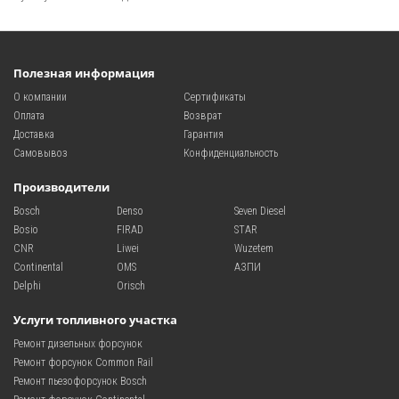
Полезная информация
О компании
Сертификаты
Оплата
Возврат
Доставка
Гарантия
Самовывоз
Конфиденциальность
Производители
Bosch
Denso
Seven Diesel
Bosio
FIRAD
STAR
CNR
Liwei
Wuzetem
Continental
OMS
АЗПИ
Delphi
Orisch
Услуги топливного участка
Ремонт дизельных форсунок
Ремонт форсунок Common Rail
Ремонт пьезофорсунок Bosch