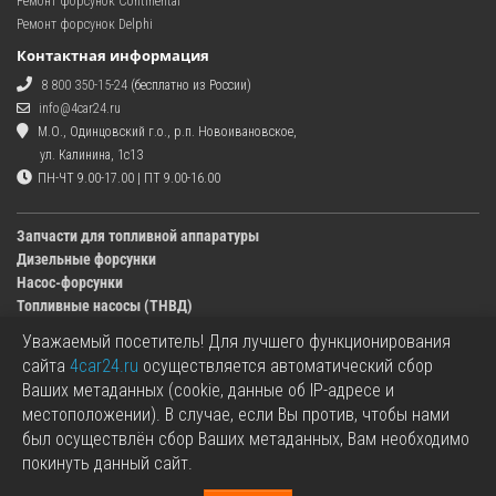
Ремонт форсунок Continental
Ремонт форсунок Delphi
Контактная информация
8 800 350-15-24
(бесплатно из России)
info@4car24.ru
М.О., Одинцовский г.о., р.п. Новоивановское,
ул. Калинина, 1с13
ПН-ЧТ 9.00-17.00 | ПТ 9.00-16.00
Запчасти для топливной аппаратуры
Дизельные форсунки
Насос-форсунки
Топливные насосы (ТНВД)
Уважаемый посетитель! Для лучшего функционирования
Изображения деталей, представленных в каталоге на сайте, могут отличаться от
сайта
4car24.ru
осуществляется автоматический сбор
оригиналов.
Ваших метаданных (cookie, данные об IP-адресе и
Информация о цене запчасти, указанная в каталоге на сайте, может отличаться от
местоположении). В случае, если Вы против, чтобы нами
фактической к моменту оформления заказа.
был осуществлён сбор Ваших метаданных, Вам необходимо
Все используемые товарные знаки являются собственностью их владельцев.
покинуть данный сайт.
Названия марок, бренды и логотипы используются исключительно в
информационных целях.