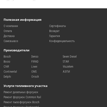
Полезная информация
О компании
Сертификаты
Оплата
Возврат
Доставка
Гарантия
Самовывоз
Конфиденциальность
Производители
Bosch
Denso
Seven Diesel
Bosio
FIRAD
STAR
CNR
Liwei
Wuzetem
Continental
OMS
АЗПИ
Delphi
Orisch
Услуги топливного участка
Ремонт дизельных форсунок
Ремонт форсунок Common Rail
Ремонт пьезофорсунок Bosch