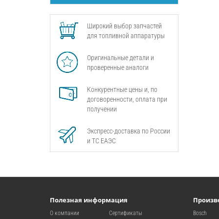
Широкий выбор запчастей
для топливной аппаратуры
Оригинальные детали и
проверенные аналоги
Конкурентные цены и, по
договоренности, оплата при
получении
Экспресс-доставка по России
и ТС ЕАЭС
Полезная информация
Произв
О компании
Сертификаты
Bosch