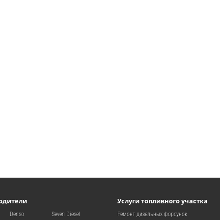
одители
Услуги топливного участка
Denso
Seven Diesel
Ремонт дизельных форсунок