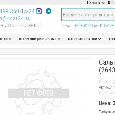
О компании
Оп
499 350-15-24
|
fo@4car24.ru
 ЧТ/ПТ 9.00 - 17.00/16.00
Пример:
F00RJ01941
или
DLLA148
АСТИ
ФОРСУНКИ ДИЗЕЛЬНЫЕ
НАСОС-ФОРСУНКИ
ТОП
Саль
(264
Производ
Артикул:
Наличие:
Цена: 
Требуемое