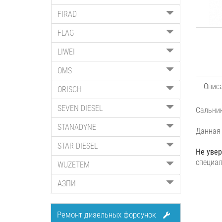
FIRAD
FLAG
LIWEI
OMS
Опис
ORISCH
SEVEN DIESEL
Сальник
STANADYNE
Данная 
STAR DIESEL
Не увер
специал
WUZETEM
АЗПИ
Ремонт дизельных форсунок