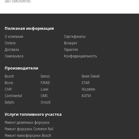
автомобилю.
Полезная информация
О компании
Сертификаты
Оплата
Возврат
Доставка
Гарантия
Самовывоз
Конфиденциальность
Производители
Bosch
Denso
Seven Diesel
Bosio
FIRAD
STAR
CNR
Liwei
Wuzetem
Continental
OMS
АЗПИ
Delphi
Orisch
Услуги топливного участка
Ремонт дизельных форсунок
Ремонт форсунок Common Rail
Ремонт пьезофорсунок Bosch