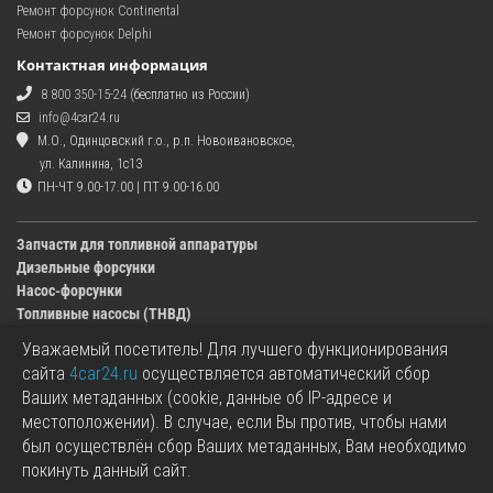
Ремонт форсунок Continental
Ремонт форсунок Delphi
Контактная информация
8 800 350-15-24
(бесплатно из России)
info@4car24.ru
М.О., Одинцовский г.о., р.п. Новоивановское,
ул. Калинина, 1с13
ПН-ЧТ 9.00-17.00 | ПТ 9.00-16.00
Запчасти для топливной аппаратуры
Дизельные форсунки
Насос-форсунки
Топливные насосы (ТНВД)
Уважаемый посетитель! Для лучшего функционирования
Изображения деталей, представленных в каталоге на сайте, могут отличаться от
сайта
4car24.ru
осуществляется автоматический сбор
оригиналов.
Ваших метаданных (cookie, данные об IP-адресе и
Информация о цене запчасти, указанная в каталоге на сайте, может отличаться от
местоположении). В случае, если Вы против, чтобы нами
фактической к моменту оформления заказа.
был осуществлён сбор Ваших метаданных, Вам необходимо
Все используемые товарные знаки являются собственностью их владельцев.
покинуть данный сайт.
Названия марок, бренды и логотипы используются исключительно в