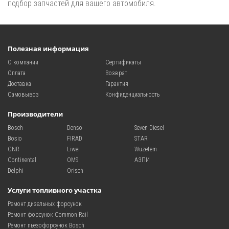
подбор запчастей для вашего автомобиля.
Полезная информация
О компании
Сертификаты
Оплата
Возврат
Доставка
Гарантия
Самовывоз
Конфиденциальность
Производители
Bosch
Denso
Seven Diesel
Bosio
FIRAD
STAR
CNR
Liwei
Wuzetem
Continental
OMS
АЗПИ
Delphi
Orisch
Услуги топливного участка
Ремонт дизельных форсунок
Ремонт форсунок Common Rail
Ремонт пьезофорсунок Bosch