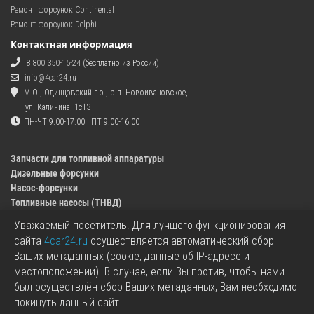
Ремонт форсунок Continental
Ремонт форсунок Delphi
Контактная информация
8 800 350-15-24
(бесплатно из России)
info@4car24.ru
М.О., Одинцовский г.о., р.п. Новоивановское,
ул. Калинина, 1с13
ПН-ЧТ 9.00-17.00 | ПТ 9.00-16.00
Запчасти для топливной аппаратуры
Дизельные форсунки
Насос-форсунки
Топливные насосы (ТНВД)
Уважаемый посетитель! Для лучшего функционирования
Изображения деталей, представленных в каталоге на сайте, могут отличаться от
сайта
4car24.ru
осуществляется автоматический сбор
оригиналов.
Ваших метаданных (cookie, данные об IP-адресе и
Информация о цене запчасти, указанная в каталоге на сайте, может отличаться от
местоположении). В случае, если Вы против, чтобы нами
фактической к моменту оформления заказа.
был осуществлён сбор Ваших метаданных, Вам необходимо
Все используемые товарные знаки являются собственностью их владельцев.
покинуть данный сайт.
Названия марок, бренды и логотипы используются исключительно в