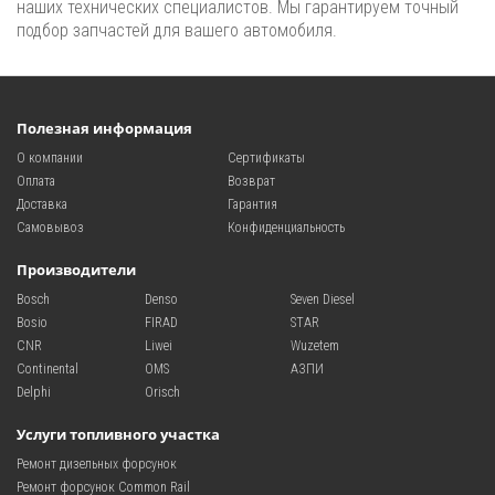
наших технических специалистов. Мы гарантируем точный
подбор запчастей для вашего автомобиля.
Полезная информация
О компании
Сертификаты
Оплата
Возврат
Доставка
Гарантия
Самовывоз
Конфиденциальность
Производители
Bosch
Denso
Seven Diesel
Bosio
FIRAD
STAR
CNR
Liwei
Wuzetem
Continental
OMS
АЗПИ
Delphi
Orisch
Услуги топливного участка
Ремонт дизельных форсунок
Ремонт форсунок Common Rail