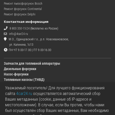
Ремонт пьезофорсунок Bosch
Ремонт форсунок Continental
Ремонт форсунок Delphi
Контактная информация
8 800 350-15-24
(бесплатно из России)
info@4car24.ru
М.О., Одинцовский г.о., р.п. Новоивановское,
ул. Калинина, 1с13
ПН-ЧТ 9.00-17.00 | ПТ 9.00-16.00
Запчасти для топливной аппаратуры
Дизельные форсунки
Насос-форсунки
Топливные насосы (ТНВД)
Уважаемый посетитель! Для лучшего функционирования
Изображения деталей, представленных в каталоге на сайте, могут отличаться от
сайта
4car24.ru
осуществляется автоматический сбор
оригиналов.
Ваших метаданных (cookie, данные об IP-адресе и
Информация о цене запчасти, указанная в каталоге на сайте, может отличаться от
местоположении). В случае, если Вы против, чтобы нами
фактической к моменту оформления заказа.
был осуществлён сбор Ваших метаданных, Вам необходимо
Все используемые товарные знаки являются собственностью их владельцев.