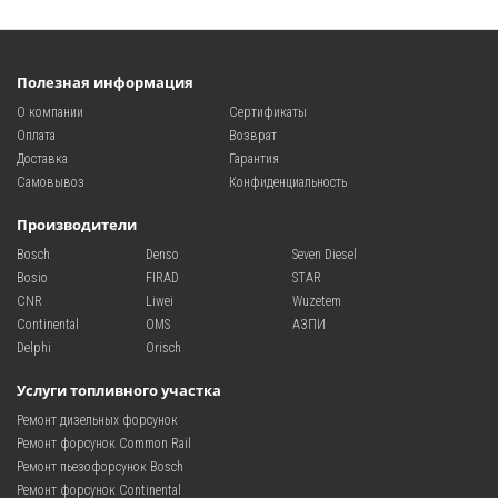
Полезная информация
О компании
Сертификаты
Оплата
Возврат
Доставка
Гарантия
Самовывоз
Конфиденциальность
Производители
Bosch
Denso
Seven Diesel
Bosio
FIRAD
STAR
CNR
Liwei
Wuzetem
Continental
OMS
АЗПИ
Delphi
Orisch
Услуги топливного участка
Ремонт дизельных форсунок
Ремонт форсунок Common Rail
Ремонт пьезофорсунок Bosch
Ремонт форсунок Continental