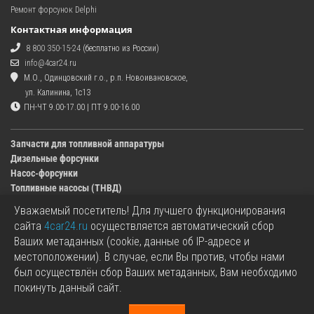
Ремонт форсунок Delphi
Контактная информация
8 800 350-15-24
(бесплатно из России)
info@4car24.ru
М.О., Одинцовский г.о., р.п. Новоивановское,
ул. Калинина, 1с13
ПН-ЧТ 9.00-17.00 | ПТ 9.00-16.00
Запчасти для топливной аппаратуры
Дизельные форсунки
Насос-форсунки
Топливные насосы (ТНВД)
Уважаемый посетитель! Для лучшего функционирования
Изображения деталей, представленных в каталоге на сайте, могут отличаться от
сайта
4car24.ru
осуществляется автоматический сбор
оригиналов.
Ваших метаданных (cookie, данные об IP-адресе и
Информация о цене запчасти, указанная в каталоге на сайте, может отличаться от
местоположении). В случае, если Вы против, чтобы нами
фактической к моменту оформления заказа.
был осуществлён сбор Ваших метаданных, Вам необходимо
Все используемые товарные знаки являются собственностью их владельцев.
покинуть данный сайт.
Названия марок, бренды и логотипы используются исключительно в
информационных целях.