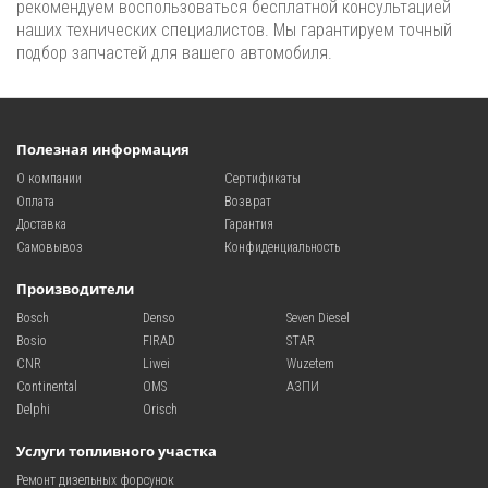
рекомендуем воспользоваться бесплатной консультацией
наших технических специалистов. Мы гарантируем точный
подбор запчастей для вашего автомобиля.
Полезная информация
О компании
Сертификаты
Оплата
Возврат
Доставка
Гарантия
Самовывоз
Конфиденциальность
Производители
Bosch
Denso
Seven Diesel
Bosio
FIRAD
STAR
CNR
Liwei
Wuzetem
Continental
OMS
АЗПИ
Delphi
Orisch
Услуги топливного участка
Ремонт дизельных форсунок