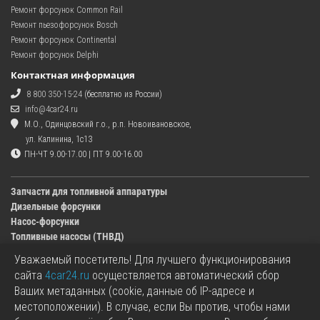
Ремонт форсунок Common Rail
Ремонт пьезофорсунок Bosch
Ремонт форсунок Continental
Ремонт форсунок Delphi
Контактная информация
8 800 350-15-24
(бесплатно из России)
info@4car24.ru
М.О., Одинцовский г.о., р.п. Новоивановское,
ул. Калинина, 1с13
ПН-ЧТ 9.00-17.00 | ПТ 9.00-16.00
Запчасти для топливной аппаратуры
Дизельные форсунки
Насос-форсунки
Топливные насосы (ТНВД)
Уважаемый посетитель! Для лучшего функционирования
Изображения деталей, представленных в каталоге на сайте, могут отличаться от
сайта
4car24.ru
осуществляется автоматический сбор
оригиналов.
Ваших метаданных (cookie, данные об IP-адресе и
Информация о цене запчасти, указанная в каталоге на сайте, может отличаться от
местоположении). В случае, если Вы против, чтобы нами
фактической к моменту оформления заказа.