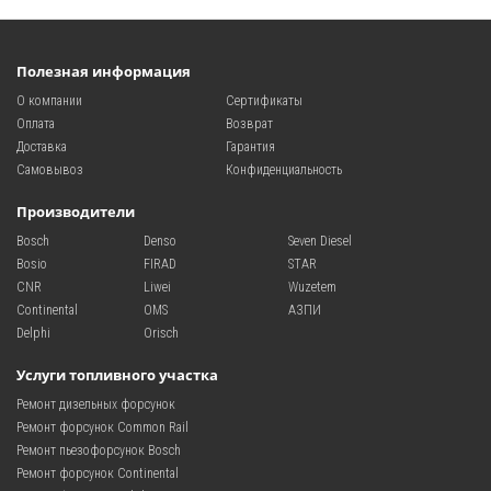
Полезная информация
О компании
Сертификаты
Оплата
Возврат
Доставка
Гарантия
Самовывоз
Конфиденциальность
Производители
Bosch
Denso
Seven Diesel
Bosio
FIRAD
STAR
CNR
Liwei
Wuzetem
Continental
OMS
АЗПИ
Delphi
Orisch
Услуги топливного участка
Ремонт дизельных форсунок
Ремонт форсунок Common Rail
Ремонт пьезофорсунок Bosch
Ремонт форсунок Continental