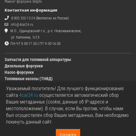
Ремонт форсунок Delphi
Контактная информация
8 800 350-15-24
(бесплатно из России)
info@4car24.ru
М.О., Одинцовский г.о., р.п. Новоивановское,
ул. Калинина, 1с13
ПН-ЧТ 9.00-17.00 | ПТ 9.00-16.00
Запчасти для топливной аппаратуры
Дизельные форсунки
Насос-форсунки
Топливные насосы (ТНВД)
Уважаемый посетитель! Для лучшего функционирования
Изображения деталей, представленных в каталоге на сайте, могут отличаться от
сайта
4car24.ru
осуществляется автоматический сбор
оригиналов.
Ваших метаданных (cookie, данные об IP-адресе и
Информация о цене запчасти, указанная в каталоге на сайте, может отличаться от
местоположении). В случае, если Вы против, чтобы нами
фактической к моменту оформления заказа.
был осуществлён сбор Ваших метаданных, Вам необходимо
Все используемые товарные знаки являются собственностью их владельцев.
покинуть данный сайт.
Названия марок, бренды и логотипы используются исключительно в
информационных целях.
Согласен