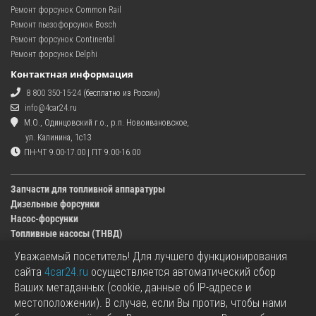
Ремонт форсунок Common Rail
Ремонт пьезофорсунок Bosch
Ремонт форсунок Continental
Ремонт форсунок Delphi
Контактная информация
8 800 350-15-24
(бесплатно из России)
info@4car24.ru
М.О., Одинцовский г.о., р.п. Новоивановское,
ул. Калинина, 1с13
ПН-ЧТ 9.00-17.00 | ПТ 9.00-16.00
Запчасти для топливной аппаратуры
Дизельные форсунки
Насос-форсунки
Топливные насосы (ТНВД)
Уважаемый посетитель! Для лучшего функционирования
Изображения деталей, представленных в каталоге на сайте, могут отличаться от
сайта
4car24.ru
осуществляется автоматический сбор
оригиналов.
Ваших метаданных (cookie, данные об IP-адресе и
Информация о цене запчасти, указанная в каталоге на сайте, может отличаться от
местоположении). В случае, если Вы против, чтобы нами
фактической к моменту оформления заказа.