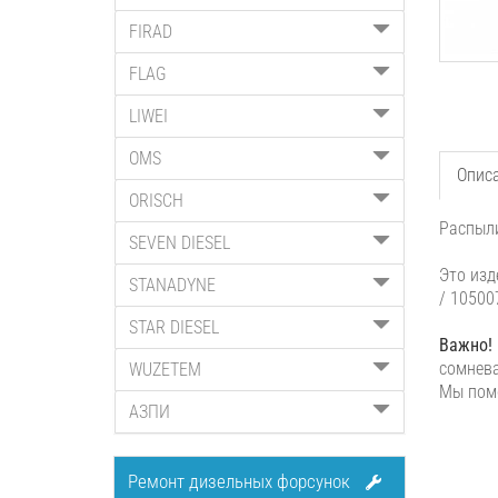
FIRAD
FLAG
LIWEI
OMS
Опис
ORISCH
Распыли
SEVEN DIESEL
Это изд
STANADYNE
/ 10500
STAR DIESEL
Важно!
сомнева
WUZETEM
Мы помо
АЗПИ
Ремонт дизельных форсунок