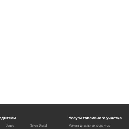
одители
Услуги топливного участка
Denso
Seven Diesel
Ремонт дизельных форсунок