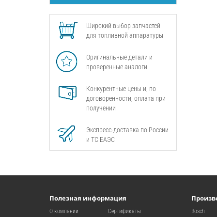
Широкий выбор запчастей
для топливной аппаратуры
Оригинальные детали и
проверенные аналоги
Конкурентные цены и, по
договоренности, оплата при
получении
Экспресс-доставка по России
и ТС ЕАЭС
Полезная информация
Произв
О компании
Сертификаты
Bosch