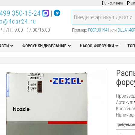
О компании
Оп
499 350-15-24
|
fo@4car24.ru
 ЧТ/ПТ 9.00 - 17.00/16.00
Пример:
F00RJ01941
или
DLLA148
АСТИ
ФОРСУНКИ ДИЗЕЛЬНЫЕ
НАСОС-ФОРСУНКИ
ТОП
Расп
форс
Производ
Артикул:
Кросс-но
Наличие:
Требуемое