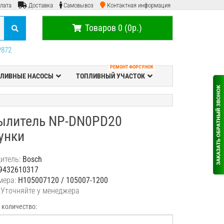
лата
Доставка
Самовывоз
Контактная информация
Товаров 0 (0р.)
P872
РЕМОНТ ФОРСУНОК
ЛИВНЫЕ НАСОСЫ
ТОПЛИВНЫЙ УЧАСТОК
ылитель NP-DN0PD20
унки
итель:
Bosch
9432610317
мера:
H105007120 / 105007-1200
 Уточняйте у менеджера
 количество: