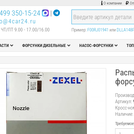
О компании
Оп
499 350-15-24
|
fo@4car24.ru
 ЧТ/ПТ 9.00 - 17.00/16.00
Пример:
F00RJ01941
или
DLLA148
АСТИ
ФОРСУНКИ ДИЗЕЛЬНЫЕ
НАСОС-ФОРСУНКИ
ТОП
Расп
форс
Производ
Артикул:
Кросс-но
Наличие:
Требуемое