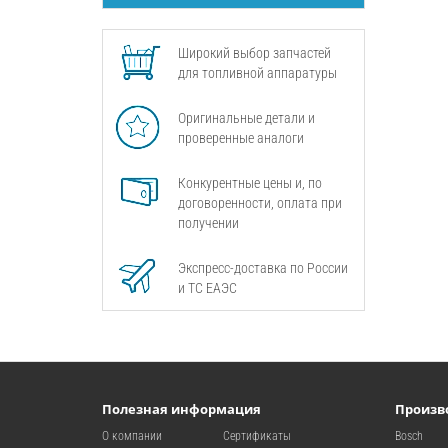
Широкий выбор запчастей
для топливной аппаратуры
Оригинальные детали и
проверенные аналоги
Конкурентные цены и, по
договоренности, оплата при
получении
Экспресс-доставка по России
и ТС ЕАЭС
Полезная информация
Произв
О компании
Сертификаты
Bosch