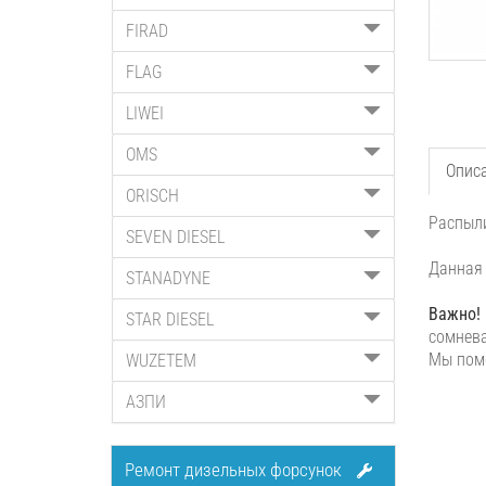
FIRAD
FLAG
LIWEI
OMS
Опис
ORISCH
Распыли
SEVEN DIESEL
Данная 
STANADYNE
Важно!
STAR DIESEL
сомнева
Мы помо
WUZETEM
АЗПИ
Ремонт дизельных форсунок