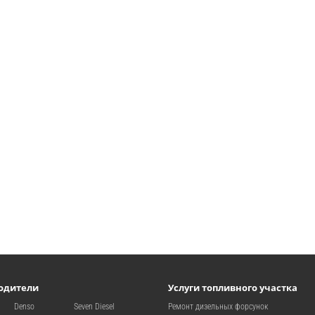
одители
Услуги топливного участка
Denso
Seven Diesel
Ремонт дизельных форсунок