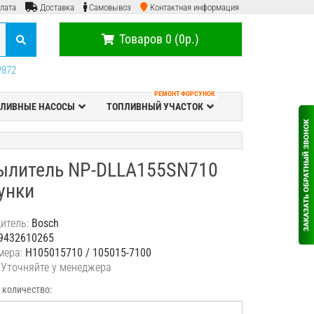
лата
Доставка
Самовывоз
Контактная информация
Товаров 0 (0р.)
P872
РЕМОНТ ФОРСУНОК
ЛИВНЫЕ НАСОСЫ
ТОПЛИВНЫЙ УЧАСТОК
ылитель NP-DLLA155SN710
унки
итель:
Bosch
9432610265
мера:
H105015710 / 105015-7100
 Уточняйте у менеджера
 количество: