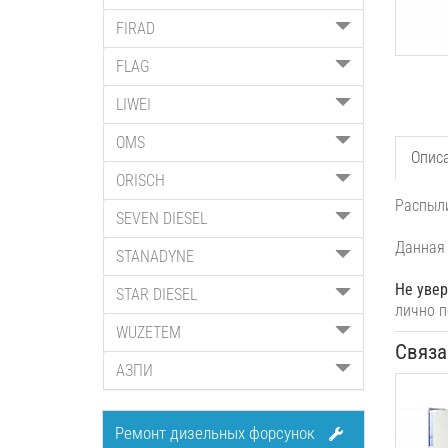
FIRAD
FLAG
LIWEI
OMS
Опис
ORISCH
Распыли
SEVEN DIESEL
Данная 
STANADYNE
Не увер
STAR DIESEL
лично п
WUZETEM
Связа
АЗПИ
Ремонт дизельных форсунок