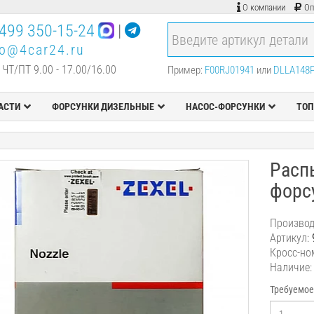
О компании
Оп
499 350-15-24
|
fo@4car24.ru
 ЧТ/ПТ 9.00 - 17.00/16.00
Пример:
F00RJ01941
или
DLLA148
АСТИ
ФОРСУНКИ ДИЗЕЛЬНЫЕ
НАСОС-ФОРСУНКИ
ТОП
Расп
форсу
Производ
Артикул:
Кросс-но
Наличие:
Требуемое