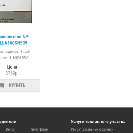
спылитель NP-
LLA160SN539
сунки Mitsubishi
оизводитель: Bosch
6D22 / 6D22T)
тикул: H105015539
Цена
2769р.
КУПИТЬ
одители
Услуги топливного участка
Denso
Seven Diesel
Ремонт дизельных форсунок