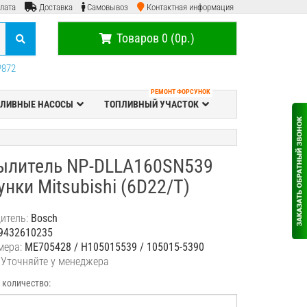
лата
Доставка
Самовывоз
Контактная информация
Товаров 0 (0р.)
P872
РЕМОНТ ФОРСУНОК
ЛИВНЫЕ НАСОСЫ
ТОПЛИВНЫЙ УЧАСТОК
ылитель NP-DLLA160SN539
нки Mitsubishi (6D22/T)
итель:
Bosch
9432610235
мера:
ME705428 / H105015539 / 105015-5390
 Уточняйте у менеджера
 количество: