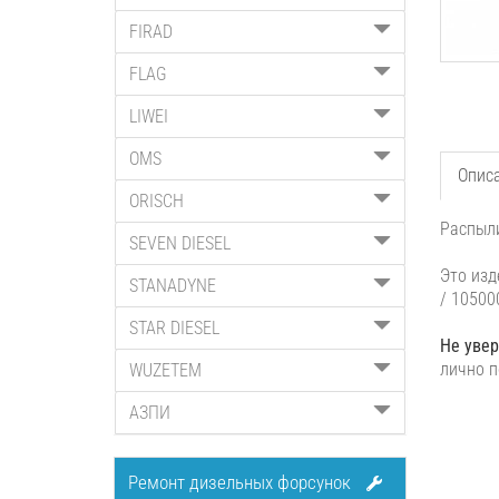
FIRAD
FLAG
LIWEI
OMS
Опис
ORISCH
Распыли
SEVEN DIESEL
Это изд
STANADYNE
/ 10500
STAR DIESEL
Не увер
лично п
WUZETEM
АЗПИ
Ремонт дизельных форсунок