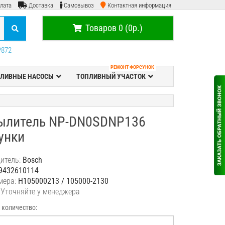
лата
Доставка
Самовывоз
Контактная информация
Товаров 0 (0р.)
P872
РЕМОНТ ФОРСУНОК
ЛИВНЫЕ НАСОСЫ
ТОПЛИВНЫЙ УЧАСТОК
ылитель NP-DN0SDNP136
унки
итель:
Bosch
9432610114
мера:
H105000213 / 105000-2130
 Уточняйте у менеджера
 количество: