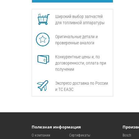
Широкий выбор запчастей
для топливной аппаратуры
Оригинальные детали и
проверенные аналоги
Конкурентные цены и, по
договоренности, оплата при
получении
Экспресс-доставка по России
и ТС ЕАЭС
Полезная информация
Произв
О компании
Сертификаты
Bosch