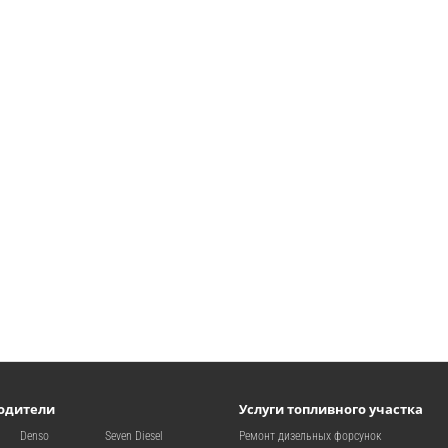
одители
Услуги топливного участка
Denso
Seven Diesel
Ремонт дизельных форсунок