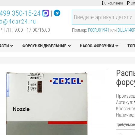
О компании
Оп
499 350-15-24
|
fo@4car24.ru
 ЧТ/ПТ 9.00 - 17.00/16.00
Пример:
F00RJ01941
или
DLLA148
АСТИ
ФОРСУНКИ ДИЗЕЛЬНЫЕ
НАСОС-ФОРСУНКИ
ТОП
Расп
форс
Производ
Артикул:
Кросс-но
Наличие:
Требуемое