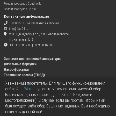
Ремонт форсунок Continental
Ремонт форсунок Delphi
Контактная информация
8 800 350-15-24
(бесплатно из России)
info@4car24.ru
М.О., Одинцовский г.о., р.п. Новоивановское,
ул. Калинина, 1с13
ПН-ЧТ 9.00-17.00 | ПТ 9.00-16.00
Запчасти для топливной аппаратуры
Дизельные форсунки
Насос-форсунки
Топливные насосы (ТНВД)
Уважаемый посетитель! Для лучшего функционирования
Изображения деталей, представленных в каталоге на сайте, могут отличаться от
сайта
4car24.ru
осуществляется автоматический сбор
оригиналов.
Ваших метаданных (cookie, данные об IP-адресе и
Информация о цене запчасти, указанная в каталоге на сайте, может отличаться от
местоположении). В случае, если Вы против, чтобы нами
фактической к моменту оформления заказа.
был осуществлён сбор Ваших метаданных, Вам необходимо
Все используемые товарные знаки являются собственностью их владельцев.
покинуть данный сайт.
Названия марок, бренды и логотипы используются исключительно в