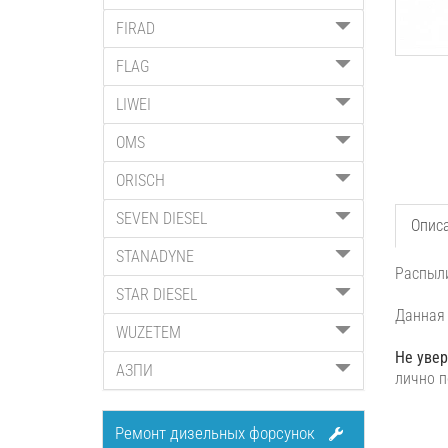
FIRAD
FLAG
LIWEI
OMS
ORISCH
SEVEN DIESEL
Опис
STANADYNE
Распыли
STAR DIESEL
Данная 
WUZETEM
Не увер
АЗПИ
лично п
Ремонт дизельных форсунок