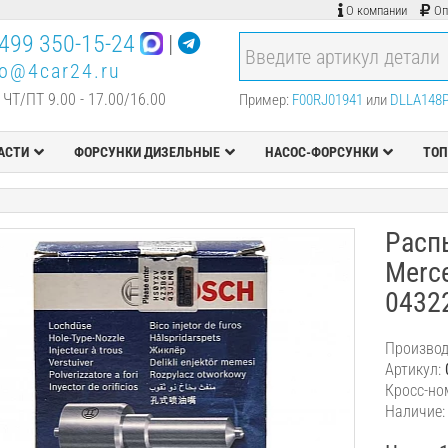
О компании
Оп
499 350-15-24
|
fo@4car24.ru
 ЧТ/ПТ 9.00 - 17.00/16.00
Пример:
F00RJ01941
или
DLLA148
АСТИ
ФОРСУНКИ ДИЗЕЛЬНЫЕ
НАСОС-ФОРСУНКИ
ТОП
Расп
Merc
0432
Производ
Артикул:
Кросс-но
Наличие: