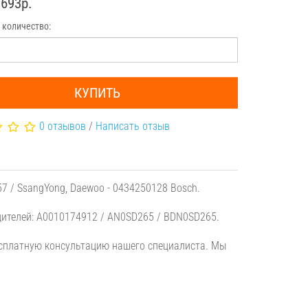
1693р.
 количество:
КУПИТЬ
0 отзывов
/
Написать отзыв
 / SsangYong, Daewoo - 0434250128 Bosch.
дителей: A0010174912 / AN0SD265 / BDN0SD265.
есплатную консультацию нашего специалиста. Мы