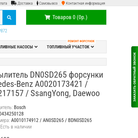
лата
Доставка
Самовывоз
Контактная информация
Товаров 0 (0р.)
P872
РЕМОНТ ФОРСУНОК
ЛИВНЫЕ НАСОСЫ
ТОПЛИВНЫЙ УЧАСТОК
ылитель DN0SD265 форсунки
edes-Benz A0020173421 /
217157 / SsangYong, Daewoo
итель:
Bosch
0434250128
мера:
A0010174912 / AN0SD265 / BDN0SD265
 Есть в наличии