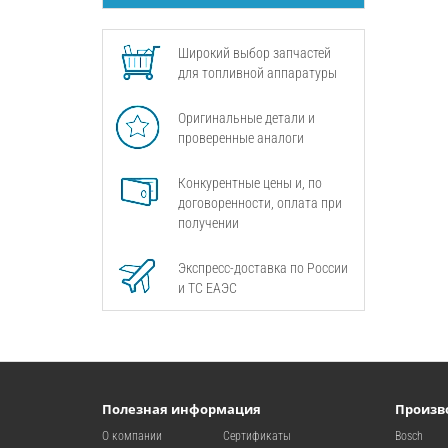
Широкий выбор запчастей
для топливной аппаратуры
Оригинальные детали и
проверенные аналоги
Конкурентные цены и, по
договоренности, оплата при
получении
Экспресс-доставка по России
и ТС ЕАЭС
Полезная информация
Произв
О компании
Сертификаты
Bosch