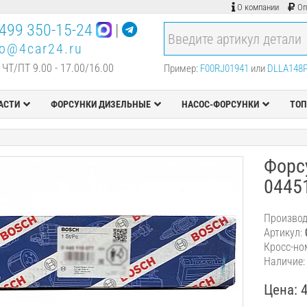
О компании
Оп
499 350-15-24
|
fo@4car24.ru
 ЧТ/ПТ 9.00 - 17.00/16.00
Пример:
F00RJ01941
или
DLLA148
АСТИ
ФОРСУНКИ ДИЗЕЛЬНЫЕ
НАСОС-ФОРСУНКИ
ТОП
Форсу
0445
Производ
Артикул:
Кросс-но
Наличие:
Цена: 