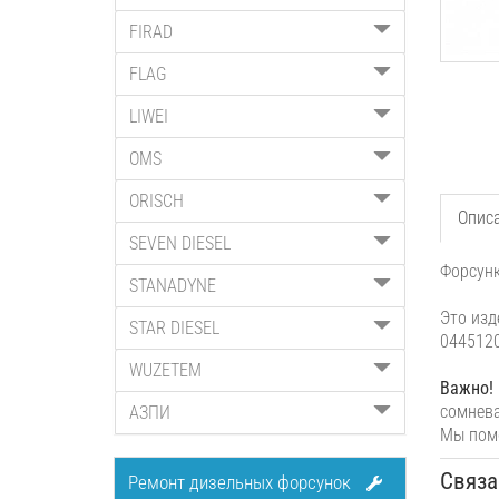
FIRAD
FLAG
LIWEI
OMS
ORISCH
Опис
SEVEN DIESEL
Форсунк
STANADYNE
Это изд
STAR DIESEL
0445120
WUZETEM
Важно!
сомнева
АЗПИ
Мы помо
Связа
Ремонт дизельных форсунок