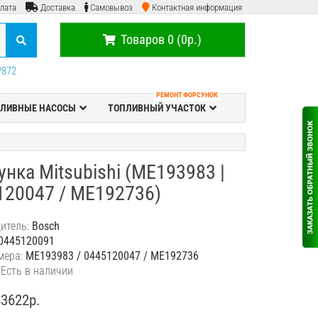
лата
Доставка
Самовывоз
Контактная информация
Товаров 0 (0р.)
P872
РЕМОНТ ФОРСУНОК
ЛИВНЫЕ НАСОСЫ
ТОПЛИВНЫЙ УЧАСТОК
нка Mitsubishi (ME193983 |
120047 / ME192736)
итель:
Bosch
0445120091
мера:
ME193983 / 0445120047 / ME192736
 Есть в наличии
43622р.