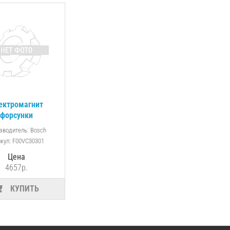
ектромагнит
форсунки
зводитель: Bosch
икул: F00VC30301
Цена
4657р.
КУПИТЬ