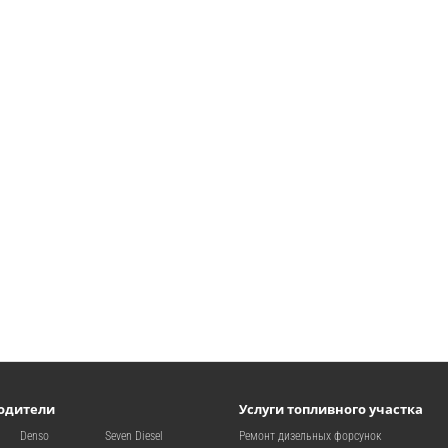
одители
Услуги топливного участка
Denso
Seven Diesel
Ремонт дизельных форсунок