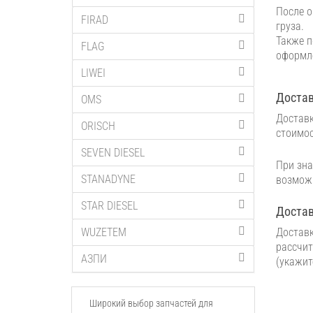
После о
FIRAD
груза.
Также п
FLAG
оформле
LIWEI
Достав
OMS
Доставк
ORISCH
стоимос
SEVEN DIESEL
При зна
STANADYNE
возмо
STAR DIESEL
Достав
WUZETEM
Доставк
рассчит
АЗПИ
(укажит
Широкий выбор запчастей для