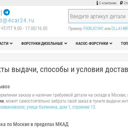
О компании
Оп
|
fo@4car24.ru
 ЧТ/ПТ 9.00 - 17.00/16.00
Пример:
F00RJ01941
или
DLLA148
АСТИ
ФОРСУНКИ ДИЗЕЛЬНЫЕ
НАСОС-ФОРСУНКИ
ТОП
ты выдачи, способы и условия доста
ывоз
рмлении заказа и наличии требуемой детали на складе в Москве, 
ии
, может самостоятельно забрать свой заказ в пункте выдачи ин
воивановское, улица Калинина, дом 1, строение 13
.
ка по Москве в пределах МКАД