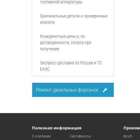
топливной аппаратуры
Оригинальные детали и проверенные
аналоги
Конкурентные цены и, по
договоренности, оплата при
получении
Экспресс-доставка по России и ТС
ЕАЭС
Ремонт дизельных форсунок
Полезная информация
Произв
О компании
Сертификаты
Bosch