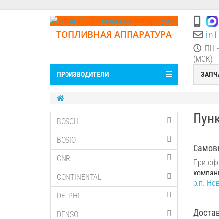
ТОПЛИВНАЯ АППАРАТУРА
in
ПН -
(МСК)
ПРОИЗВОДИТЕЛИ
ЗАПЧ
Пунк
BOSCH
BOSIO
Самов
CNR
При офо
компан
CONTINENTAL
р.п. Но
DELPHI
Достав
DENSO