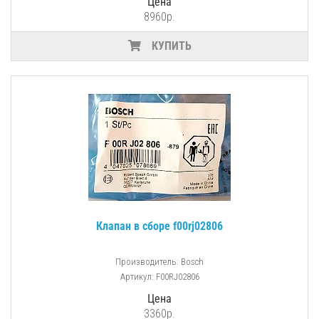
Цена
8960р.
КУПИТЬ
Клапан в сборе f00rj02806
Производитель: Bosch
Артикул: F00RJ02806
Цена
3360р.