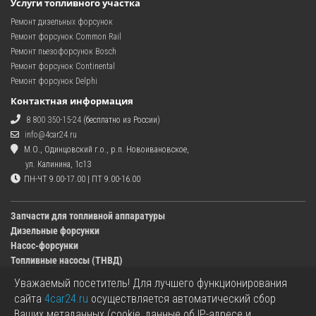
Услуги топливного участка
Ремонт дизельных форсунок
Ремонт форсунок Common Rail
Ремонт пьезофорсунок Bosch
Ремонт форсунок Continental
Ремонт форсунок Delphi
Контактная информация
8 800 350-15-24
(бесплатно из России)
info@4car24.ru
М.О., Одинцовский г.о., р.п. Новоивановское,
ул. Калинина, 1с13
ПН-ЧТ 9.00-17.00 | ПТ 9.00-16.00
Запчасти для топливной аппаратуры
Дизельные форсунки
Насос-форсунки
Топливные насосы (ТНВД)
Уважаемый посетитель! Для лучшего функционирования
Изображения деталей, представленных в каталоге на сайте, могут отличаться от
сайта
4car24.ru
осуществляется автоматический сбор
оригиналов.
Ваших метаданных (cookie, данные об IP-адресе и