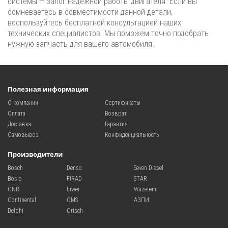
системы — залог надежной работы двигателя. Если вы
сомневаетесь в совместимости данной детали,
воспользуйтесь бесплатной консультацией наших
технических специалистов. Мы поможем точно подобрать
нужную запчасть для вашего автомобиля.
Полезная информация
О компании
Сертификаты
Оплата
Возврат
Доставка
Гарантия
Самовывоз
Конфиденциальность
Производители
Bosch
Denso
Seven Diesel
Bosio
FIRAD
STAR
CNR
Liwei
Wuzetem
Continental
OMS
АЗПИ
Delphi
Orisch