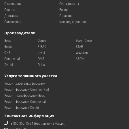
О компании
Сертификаты
Оплата
Возврат
Доставка
Гарантия
Самовывоз
Конфиденциальность
Производители
Bosch
Denso
Seven Diesel
Bosio
FIRAD
STAR
CNR
Liwei
Wuzetem
Continental
OMS
АЗПИ
Delphi
Orisch
Услуги топливного участка
Ремонт дизельных форсунок
Ремонт форсунок Common Rail
Ремонт пьезофорсунок Bosch
Ремонт форсунок Continental
Ремонт форсунок Delphi
Контактная информация
8 800 350-15-24
(бесплатно из России)