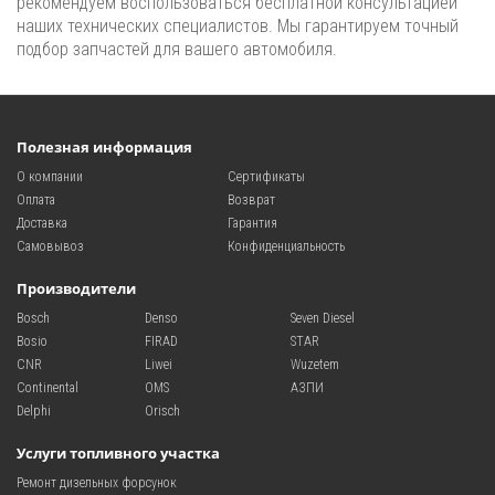
рекомендуем воспользоваться бесплатной консультацией
наших технических специалистов. Мы гарантируем точный
подбор запчастей для вашего автомобиля.
Полезная информация
О компании
Сертификаты
Оплата
Возврат
Доставка
Гарантия
Самовывоз
Конфиденциальность
Производители
Bosch
Denso
Seven Diesel
Bosio
FIRAD
STAR
CNR
Liwei
Wuzetem
Continental
OMS
АЗПИ
Delphi
Orisch
Услуги топливного участка
Ремонт дизельных форсунок