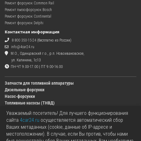
Ремонт форсунок Common Rail
Ремонт пьезофорсунок Bosch
Ремонт форсунок Continental
Ремонт форсунок Delphi
Контактная информация
8 800 350-15-24
(бесплатно из России)
info@4car24.ru
М.О., Одинцовский г.о., р.п. Новоивановское,
ул. Калинина, 1с13
ПН-ЧТ 9.00-17.00 | ПТ 9.00-16.00
Запчасти для топливной аппаратуры
Дизельные форсунки
Насос-форсунки
Топливные насосы (ТНВД)
Уважаемый посетитель! Для лучшего функционирования
Изображения деталей, представленных в каталоге на сайте, могут отличаться от
сайта
4car24.ru
осуществляется автоматический сбор
оригиналов.
Ваших метаданных (cookie, данные об IP-адресе и
Информация о цене запчасти, указанная в каталоге на сайте, может отличаться от
местоположении). В случае, если Вы против, чтобы нами
фактической к моменту оформления заказа.
был осуществлён сбор Ваших метаданных, Вам необходимо