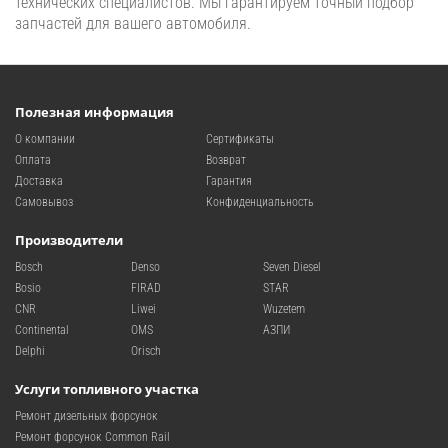
технических специалистов. Мы гарантируем точный подбор
запчастей для вашего автомобиля.
Полезная информация
О компании
Сертификаты
Оплата
Возврат
Доставка
Гарантия
Самовывоз
Конфиденциальность
Производители
Bosch
Denso
Seven Diesel
Bosio
FIRAD
STAR
CNR
Liwei
Wuzetem
Continental
OMS
АЗПИ
Delphi
Orisch
Услуги топливного участка
Ремонт дизельных форсунок
Ремонт форсунок Common Rail