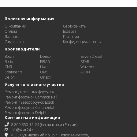
Полезная информация
О компании
Сертификаты
Оплата
Возврат
Доставка
Гарантия
Самовывоз
Конфиденциальность
Производители
Bosch
Denso
Seven Diesel
Bosio
FIRAD
STAR
CNR
Liwei
Wuzetem
Continental
OMS
АЗПИ
Delphi
Orisch
Услуги топливного участка
Ремонт дизельных форсунок
Ремонт форсунок Common Rail
Ремонт пьезофорсунок Bosch
Ремонт форсунок Continental
Ремонт форсунок Delphi
Контактная информация
8 800 350-15-24
(бесплатно из России)
info@4car24.ru
М.О., Одинцовский г.о., р.п. Новоивановское,