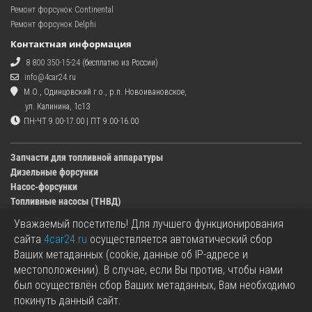
Ремонт форсунок Continental
Ремонт форсунок Delphi
Контактная информация
8 800 350-15-24
(бесплатно из России)
info@4car24.ru
М.О., Одинцовский г.о., р.п. Новоивановское,
ул. Калинина, 1с13
ПН-ЧТ 9.00-17.00 | ПТ 9.00-16.00
Запчасти для топливной аппаратуры
Дизельные форсунки
Насос-форсунки
Топливные насосы (ТНВД)
Уважаемый посетитель! Для лучшего функционирования
Изображения деталей, представленных в каталоге на сайте, могут отличаться от
сайта
4car24.ru
осуществляется автоматический сбор
оригиналов.
Ваших метаданных (cookie, данные об IP-адресе и
Информация о цене запчасти, указанная в каталоге на сайте, может отличаться от
местоположении). В случае, если Вы против, чтобы нами
фактической к моменту оформления заказа.
был осуществлён сбор Ваших метаданных, Вам необходимо
Все используемые товарные знаки являются собственностью их владельцев.
покинуть данный сайт.
Названия марок, бренды и логотипы используются исключительно в