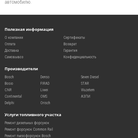
автомобилю.
Полезная информация
О компании
Сертификаты
Оплата
Возврат
Доставка
Гарантия
Самовывоз
Конфиденциальность
Производители
Bosch
Denso
Seven Diesel
Bosio
FIRAD
STAR
CNR
Liwei
Wuzetem
Continental
OMS
АЗПИ
Delphi
Orisch
Услуги топливного участка
Ремонт дизельных форсунок
Ремонт форсунок Common Rail
Ремонт пьезофорсунок Bosch