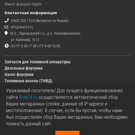
Ремонт форсунок Delphi
Контактная информация
8 800 350-15-24
(бесплатно из России)
info@4car24.ru
М.О., Одинцовский г.о., р.п. Новоивановское,
ул. Калинина, 1с13
ПН-ЧТ 9.00-17.00 | ПТ 9.00-16.00
Запчасти для топливной аппаратуры
Дизельные форсунки
Насос-форсунки
Топливные насосы (ТНВД)
Уважаемый посетитель! Для лучшего функционирования
Изображения деталей, представленных в каталоге на сайте, могут отличаться от
сайта
4car24.ru
осуществляется автоматический сбор
оригиналов.
Ваших метаданных (cookie, данные об IP-адресе и
Информация о цене запчасти, указанная в каталоге на сайте, может отличаться от
местоположении). В случае, если Вы против, чтобы нами
фактической к моменту оформления заказа.
был осуществлён сбор Ваших метаданных, Вам необходимо
Все используемые товарные знаки являются собственностью их владельцев.
покинуть данный сайт.
Названия марок, бренды и логотипы используются исключительно в
информационных целях.