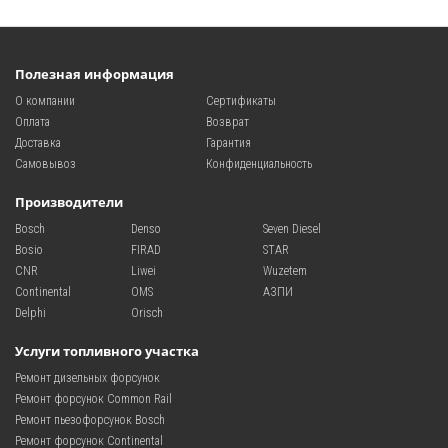
Полезная информация
О компании
Сертификаты
Оплата
Возврат
Доставка
Гарантия
Самовывоз
Конфиденциальность
Производители
Bosch
Denso
Seven Diesel
Bosio
FIRAD
STAR
CNR
Liwei
Wuzetem
Continental
OMS
АЗПИ
Delphi
Orisch
Услуги топливного участка
Ремонт дизельных форсунок
Ремонт форсунок Common Rail
Ремонт пьезофорсунок Bosch
Ремонт форсунок Continental